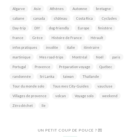
Algarve
Asie
Athènes
Automne
bretagne
cabane
canada
château
Costa Rica
Cyclades
Day-trip
DIY
dog-friendly
Europe
finistère
france
Grèce
Histoire de France
Hérault
infos pratiques
insolite
italie
itinéraire
martinique
Mes road-trips
Montréal
Noël
paris
Portugal
Provence
Préparation voyage
Québec
randonnée
Sri Lanka
taiwan
Thaïlande
Tour du monde solo
Tous mes City-Guides
vaucluse
Villages de provence
volcan
Voyage solo
weekend
Zéro déchet
île
UN PETIT COUP DE POUCE ? 💌