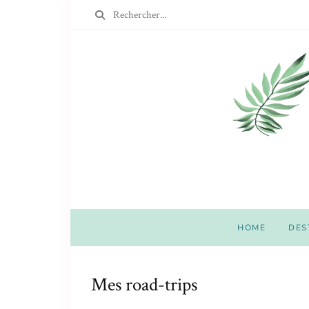
HOME
DES
Mes road-trips