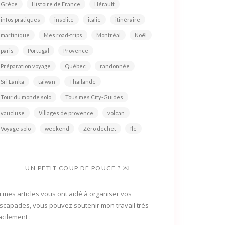
Grèce
Histoire de France
Hérault
infos pratiques
insolite
italie
itinéraire
martinique
Mes road-trips
Montréal
Noël
paris
Portugal
Provence
Préparation voyage
Québec
randonnée
Sri Lanka
taiwan
Thaïlande
Tour du monde solo
Tous mes City-Guides
vaucluse
Villages de provence
volcan
Voyage solo
weekend
Zéro déchet
île
UN PETIT COUP DE POUCE ? 💌
i mes articles vous ont aidé à organiser vos
scapades, vous pouvez soutenir mon travail très
acilement :