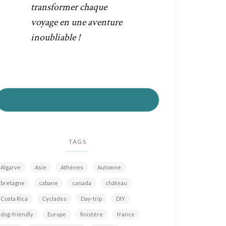
transformer chaque
voyage en une aventure
inoubliable !
PRÉPAREZ VOTRE VOYAGE AU MEILLEUR
PRIX
TAGS
Algarve
Asie
Athènes
Automne
bretagne
cabane
canada
château
Costa Rica
Cyclades
Day-trip
DIY
dog-friendly
Europe
finistère
france