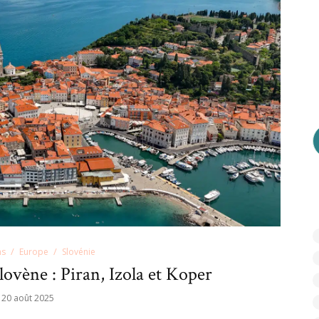
ns
Europe
Slovénie
slovène : Piran, Izola et Koper
20 août 2025