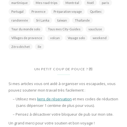
martinique
Mes road-trips
Montréal
Noël
paris
Portugal
Provence
Préparation voyage
Québec
randonnée
Sri Lanka
taiwan
Thaïlande
Tour du monde solo
Tous mes City-Guides
vaucluse
Villages de provence
volcan
Voyage solo
weekend
Zéro déchet
île
UN PETIT COUP DE POUCE ? 💌
Si mes articles vous ont aidé à organiser vos escapades, vous
pouvez soutenir mon travail très facilement :
– Utilisez mes
liens de réservation
et mes codes de réduction
(sans dépenser 1 centime de plus pour vous).
– Pensez à
désactiver votre bloqueur de pub
sur mon site.
Un grand merci pour votre soutien et bon voyage !