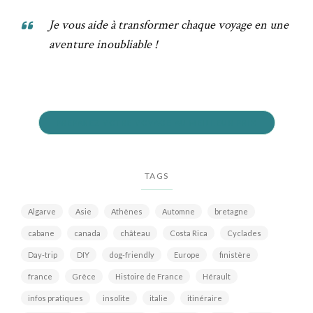
Je vous aide à transformer chaque voyage en une
aventure inoubliable !
PRÉPAREZ VOTRE VOYAGE AU MEILLEUR PRIX
TAGS
Algarve
Asie
Athènes
Automne
bretagne
cabane
canada
château
Costa Rica
Cyclades
Day-trip
DIY
dog-friendly
Europe
finistère
france
Grèce
Histoire de France
Hérault
infos pratiques
insolite
italie
itinéraire