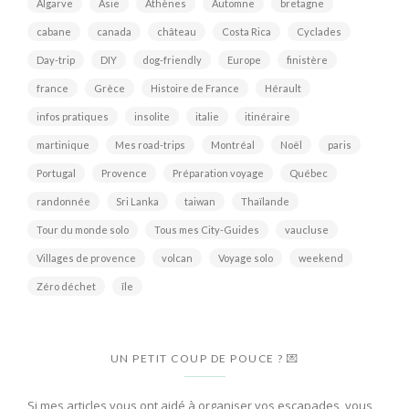
Algarve
Asie
Athènes
Automne
bretagne
cabane
canada
château
Costa Rica
Cyclades
Day-trip
DIY
dog-friendly
Europe
finistère
france
Grèce
Histoire de France
Hérault
infos pratiques
insolite
italie
itinéraire
martinique
Mes road-trips
Montréal
Noël
paris
Portugal
Provence
Préparation voyage
Québec
randonnée
Sri Lanka
taiwan
Thaïlande
Tour du monde solo
Tous mes City-Guides
vaucluse
Villages de provence
volcan
Voyage solo
weekend
Zéro déchet
île
UN PETIT COUP DE POUCE ? 💌
Si mes articles vous ont aidé à organiser vos escapades, vous