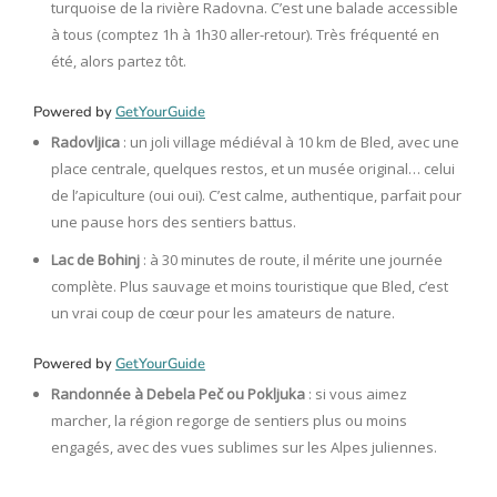
turquoise de la rivière Radovna. C’est une balade accessible
à tous (comptez 1h à 1h30 aller-retour). Très fréquenté en
été, alors partez tôt.
Powered by
GetYourGuide
Radovljica
: un joli village médiéval à 10 km de Bled, avec une
place centrale, quelques restos, et un musée original… celui
de l’apiculture (oui oui). C’est calme, authentique, parfait pour
une pause hors des sentiers battus.
Lac de Bohinj
: à 30 minutes de route, il mérite une journée
complète. Plus sauvage et moins touristique que Bled, c’est
un vrai coup de cœur pour les amateurs de nature.
Powered by
GetYourGuide
Randonnée à Debela Peč ou Pokljuka
: si vous aimez
marcher, la région regorge de sentiers plus ou moins
engagés, avec des vues sublimes sur les Alpes juliennes.