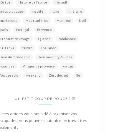
Grèce
Histoire de France
Hérault
infos pratiques
insolite
italie
itinéraire
martinique
Mes road-trips
Montréal
Noël
paris
Portugal
Provence
Préparation voyage
Québec
randonnée
Sri Lanka
taiwan
Thaïlande
Tour du monde solo
Tous mes City-Guides
vaucluse
Villages de provence
volcan
Voyage solo
weekend
Zéro déchet
île
UN PETIT COUP DE POUCE ? 💌
i mes articles vous ont aidé à organiser vos
scapades, vous pouvez soutenir mon travail très
acilement :