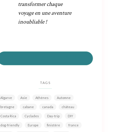
transformer chaque
voyage en une aventure
inoubliable !
PRÉPAREZ VOTRE VOYAGE AU MEILLEUR
PRIX
TAGS
Algarve
Asie
Athènes
Automne
bretagne
cabane
canada
château
Costa Rica
Cyclades
Day-trip
DIY
dog-friendly
Europe
finistère
france