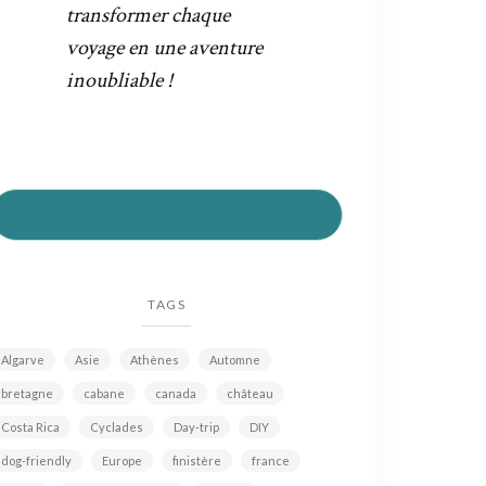
transformer chaque
voyage en une aventure
inoubliable !
PRÉPAREZ VOTRE VOYAGE AU MEILLEUR
PRIX
TAGS
Algarve
Asie
Athènes
Automne
bretagne
cabane
canada
château
Costa Rica
Cyclades
Day-trip
DIY
dog-friendly
Europe
finistère
france