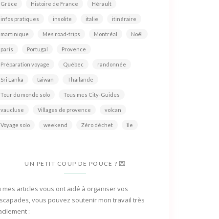
Grèce
Histoire de France
Hérault
infos pratiques
insolite
italie
itinéraire
martinique
Mes road-trips
Montréal
Noël
paris
Portugal
Provence
Préparation voyage
Québec
randonnée
Sri Lanka
taiwan
Thaïlande
Tour du monde solo
Tous mes City-Guides
vaucluse
Villages de provence
volcan
Voyage solo
weekend
Zéro déchet
île
UN PETIT COUP DE POUCE ? 💌
i mes articles vous ont aidé à organiser vos
scapades, vous pouvez soutenir mon travail très
acilement :