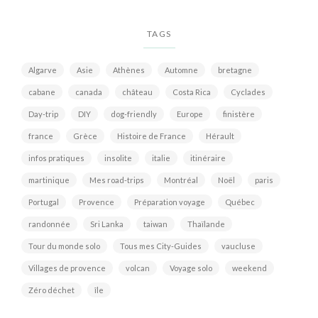
TAGS
Algarve
Asie
Athènes
Automne
bretagne
cabane
canada
château
Costa Rica
Cyclades
Day-trip
DIY
dog-friendly
Europe
finistère
france
Grèce
Histoire de France
Hérault
infos pratiques
insolite
italie
itinéraire
martinique
Mes road-trips
Montréal
Noël
paris
Portugal
Provence
Préparation voyage
Québec
randonnée
Sri Lanka
taiwan
Thaïlande
Tour du monde solo
Tous mes City-Guides
vaucluse
Villages de provence
volcan
Voyage solo
weekend
Zéro déchet
île