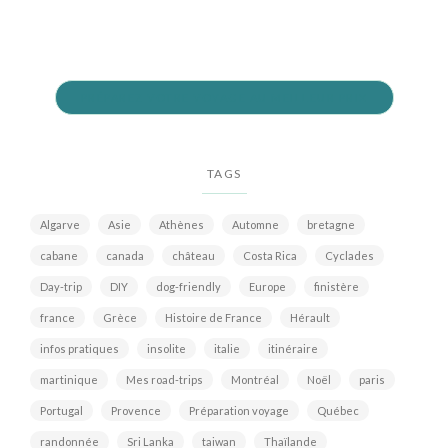
PRÉPAREZ VOTRE VOYAGE AU MEILLEUR PRIX
TAGS
Algarve
Asie
Athènes
Automne
bretagne
cabane
canada
château
Costa Rica
Cyclades
Day-trip
DIY
dog-friendly
Europe
finistère
france
Grèce
Histoire de France
Hérault
infos pratiques
insolite
italie
itinéraire
martinique
Mes road-trips
Montréal
Noël
paris
Portugal
Provence
Préparation voyage
Québec
randonnée
Sri Lanka
taiwan
Thaïlande