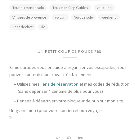
Tour du monde solo
Tous mes City-Guides
vaucluse
Villages de provence
volcan
Voyage solo
weekend
Zéro déchet
île
UN PETIT COUP DE POUCE ? 💌
Si mes articles vous ont aidé à organiser vos escapades, vous
pouvez soutenir mon travail très facilement :
– Utilisez mes
liens de réservation
et mes codes de réduction
(sans dépenser 1 centime de plus pour vous).
– Pensez à
désactiver votre bloqueur de pub
sur mon site.
Un grand merci pour votre soutien et bon voyage !
✨