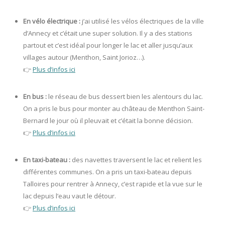
En vélo électrique :
j’ai utilisé les vélos électriques de la ville
d’Annecy et c’était une super solution. Il y a des stations
partout et c’est idéal pour longer le lac et aller jusqu’aux
villages autour (Menthon, Saint Jorioz…).
👉
Plus d’infos ici
En bus :
le réseau de bus dessert bien les alentours du lac.
On a pris le bus pour monter au château de Menthon Saint-
Bernard le jour où il pleuvait et c’était la bonne décision.
👉
Plus d’infos ici
En taxi-bateau :
des navettes traversent le lac et relient les
différentes communes. On a pris un taxi-bateau depuis
Talloires pour rentrer à Annecy, c’est rapide et la vue sur le
lac depuis l’eau vaut le détour.
👉
Plus d’infos ici