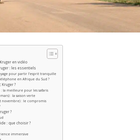
 Kruger en vidéo
uger : les essentiels
age pour partir l’esprit tranquille
téléphone en Afrique du Sud ?
c Kruger ?
: la meilleure pour les safaris
rs) : la saison verte
 et novembre) : le compromis
?
ruger ?
ud
ide : que choisir ?
érience immersive
x