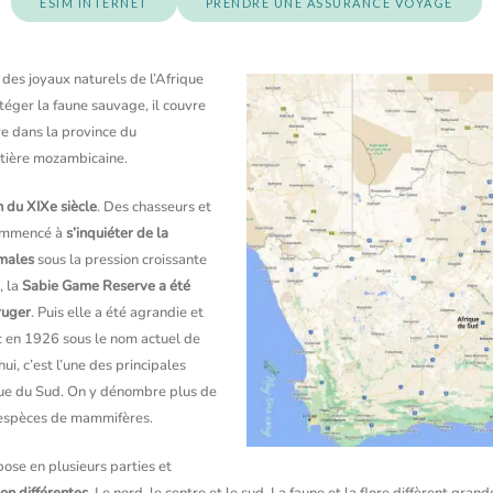
ESIM INTERNET
PRENDRE UNE ASSURANCE VOYAGE
 des joyaux naturels de l’Afrique
téger la faune sauvage, il couvre
uve dans la province du
ntière mozambicaine.
n du XIXe siècle
. Des chasseurs et
commencé à
s’inquiéter de la
imales
sous la pression croissante
, la
Sabie Game
Reserve a été
ruger
. Puis elle a été agrandie et
ic en 1926 sous le nom actuel de
i, c’est l’une des principales
ique du Sud. On y dénombre plus de
 espèces de mammifères.
se en plusieurs parties et