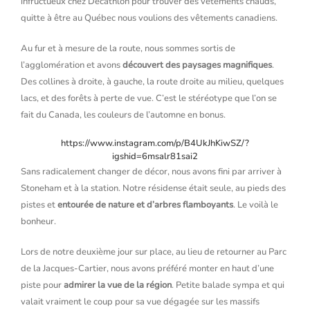
infructueux chez Décathlon pour trouver des vêtements chauds,
quitte à être au Québec nous voulions des vêtements canadiens.
Au fur et à mesure de la route, nous sommes sortis de
l’agglomération et avons
découvert des paysages magnifiques
.
Des collines à droite, à gauche, la route droite au milieu, quelques
lacs, et des forêts à perte de vue. C’est le stéréotype que l’on se
fait du Canada, les couleurs de l’automne en bonus.
https://www.instagram.com/p/B4UkJhKiwSZ/?
igshid=6msalr81sai2
Sans radicalement changer de décor, nous avons fini par arriver à
Stoneham et à la station. Notre résidense était seule, au pieds des
pistes et
entourée de nature et d’arbres flamboyants
. Le voilà le
bonheur.
Lors de notre deuxième jour sur place, au lieu de retourner au Parc
de la Jacques-Cartier, nous avons préféré monter en haut d’une
piste pour
admirer la vue de la région
. Petite balade sympa et qui
valait vraiment le coup pour sa vue dégagée sur les massifs