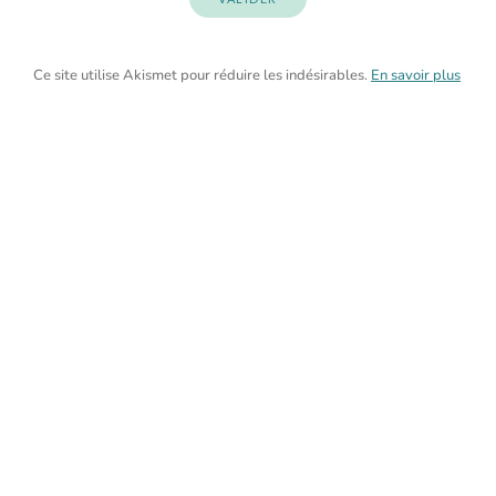
Ce site utilise Akismet pour réduire les indésirables.
En savoir plus
sur la façon dont les données de vos commentaires sont traitées
.
ARTICLE PRÉCÉDENT
ARTICLE SUIVANT
[instagram-feed feed=1]
Home
A propos
Contact
Mentions légales
Politique de confidentialité
© 2026. maytimeaway