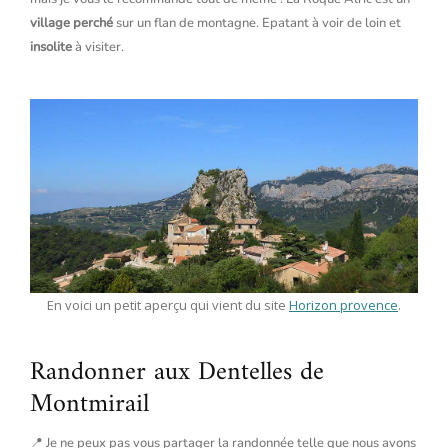
village perché
sur un flan de montagne. Epatant à voir de loin et
insolite
à visiter.
En voici un petit aperçu qui vient du site
Horizon provence
.
Randonner aux Dentelles de
Montmirail
📍 Je ne peux pas vous partager la randonnée telle que nous avons