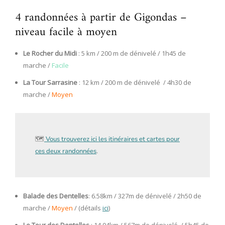
4 randonnées à partir de Gigondas –
niveau facile à moyen
Le Rocher du Midi
: 5 km / 200 m de dénivelé / 1h45 de
marche /
Facile
La Tour Sarrasine
: 12 km / 200 m de dénivelé / 4h30 de
marche /
Moyen
🗺
Vous trouverez ici les itinéraires et cartes pour
ces deux randonnées
.
Balade des Dentelles
: 6.58km / 327m de dénivelé / 2h50 de
marche /
Moyen
/ (détails
ici
)
Le Tour des Dentelles
: 14.04km / 567m de dénivelé / 5h45 de