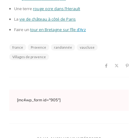
Une terre
rouge ocre dans l’Herault
La
vie de château à côté de Paris
Faire un
tour en Bretagne sur l’île
d’Arz
france
Provence
randonnée
vaucluse
Villages de provence
[mc4wp_form id="905"]