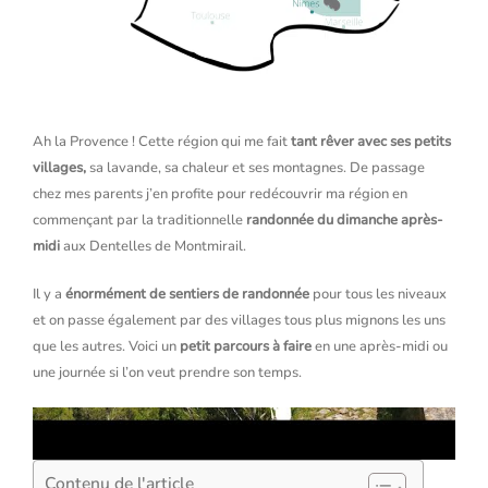
Ah la Provence ! Cette région qui me fait
tant rêver avec ses petits
villages,
sa lavande, sa chaleur et ses montagnes. De passage
chez mes parents j’en profite pour redécouvrir ma région en
commençant par la traditionnelle
randonnée du dimanche après-
midi
aux Dentelles de Montmirail.
Il y a
énormément de sentiers de randonnée
pour tous les niveaux
et on passe également par des villages tous plus mignons les uns
que les autres. Voici un
petit parcours à faire
en une après-midi ou
une journée si l’on veut prendre son temps.
Les Dentelles et le Barroux :
abonnez-vous
à ma chaîne si ce
n’est pas déjà fait 🥰
Contenu de l'article