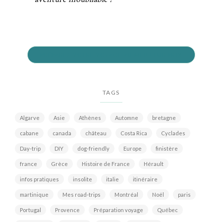
PRÉPAREZ VOTRE VOYAGE AU MEILLEUR PRIX
TAGS
Algarve
Asie
Athènes
Automne
bretagne
cabane
canada
château
Costa Rica
Cyclades
Day-trip
DIY
dog-friendly
Europe
finistère
france
Grèce
Histoire de France
Hérault
infos pratiques
insolite
italie
itinéraire
martinique
Mes road-trips
Montréal
Noël
paris
Portugal
Provence
Préparation voyage
Québec