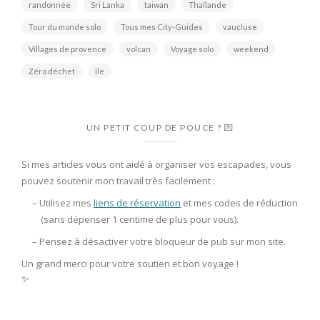
randonnée
Sri Lanka
taiwan
Thaïlande
Tour du monde solo
Tous mes City-Guides
vaucluse
Villages de provence
volcan
Voyage solo
weekend
Zéro déchet
île
UN PETIT COUP DE POUCE ? 💌
Si mes articles vous ont aidé à organiser vos escapades, vous
pouvez soutenir mon travail très facilement :
– Utilisez mes
liens de réservation
et mes codes de réduction
(sans dépenser 1 centime de plus pour vous).
– Pensez à
désactiver votre bloqueur de pub
sur mon site.
Un grand merci pour votre soutien et bon voyage !
✨