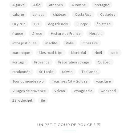
Algarve
Asie
Athènes
Automne
bretagne
cabane
canada
château
Costa Rica
Cyclades
Day-trip
DIY
dog-friendly
Europe
finistère
france
Grèce
Histoire de France
Hérault
infos pratiques
insolite
italie
itinéraire
martinique
Mes road-trips
Montréal
Noël
paris
Portugal
Provence
Préparation voyage
Québec
randonnée
Sri Lanka
taiwan
Thaïlande
Tour du monde solo
Tous mes City-Guides
vaucluse
Villages de provence
volcan
Voyage solo
weekend
Zéro déchet
île
UN PETIT COUP DE POUCE ? 💌